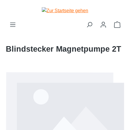
Zum Hauptinhalt springen
Ware
Blindstecker Magnetpumpe 2T
Bildergalerie überspringen