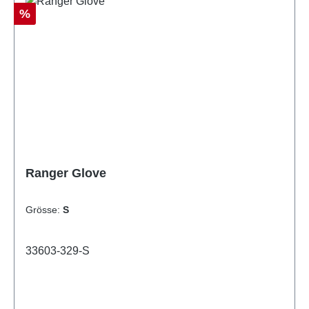
Rabatt
%
Ranger Glove
Grösse:
S
33603-329-S