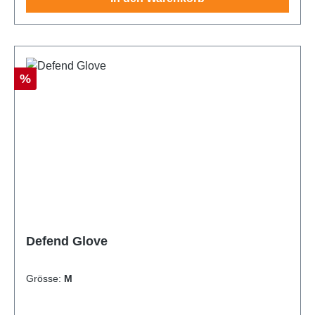
Rabatt
%
Defend Glove
Grösse:
M