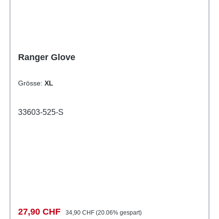
Ranger Glove
Grösse:
XL
33603-525-S
Verkaufspreis:
Regulärer Preis:
27,90 CHF
34,90 CHF
(20.06% gespart)