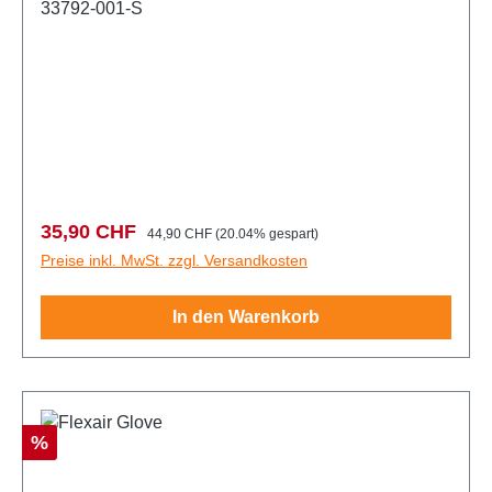
33792-001-S
Verkaufspreis:
Regulärer Preis:
35,90 CHF
44,90 CHF
(20.04% gespart)
Preise inkl. MwSt. zzgl. Versandkosten
In den Warenkorb
Rabatt
%