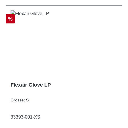
Rabatt
%
Flexair Glove LP
Grösse:
S
33393-001-XS