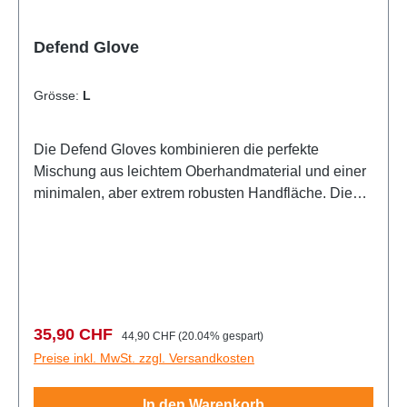
Defend Glove
Grösse:
L
Die Defend Gloves kombinieren die perfekte
Mischung aus leichtem Oberhandmaterial und einer
minimalen, aber extrem robusten Handfläche. Diese
einlagige Clarino-Handfläche™ verfügt über
strategisch platzierte Perforationen, während die
Fingerzwickel aus Stretch-Mesh (der Stoff zwischen
den Fingern) die Flexibilität erhöhen und dafür
sorgen, dass die Luft für überragenden Komfort
durch die Handschuhe geleitet wird.
Verkaufspreis:
Regulärer Preis:
35,90 CHF
44,90 CHF
(20.04% gespart)
Preise inkl. MwSt. zzgl. Versandkosten
In den Warenkorb