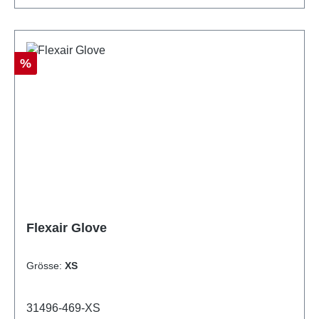
Rabatt
%
Flexair Glove
Grösse:
XS
31496-469-XS