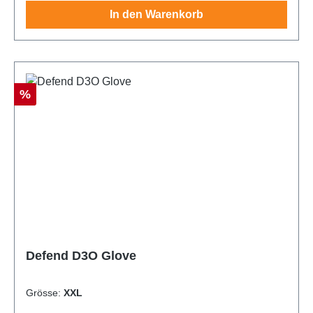
In den Warenkorb
Rabatt
%
Defend D3O Glove
Grösse:
XXL