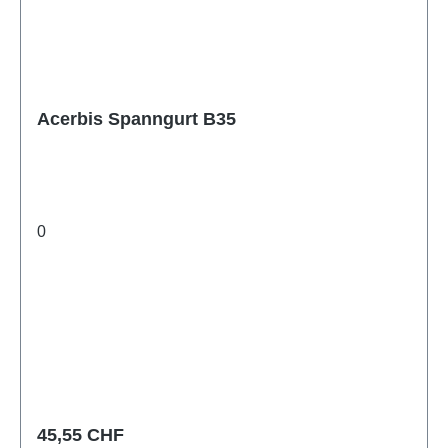
Acerbis Spanngurt B35
0
Regulärer Preis:
45,55 CHF