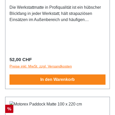
Die Werkstattmatte in Profiqualität ist ein hübscher
Blickfang in jeder Werkstatt; hält strapaziösen
Einsätzen im Außenbereich und häufigen
Reinigungen standBeim Einsatz an der Rennstrecke
bietet die Matte einen sauberen Arbeitsbereich rund
um das Motorrad und schützt die Umwelt vor
Verunreinigungen durch verschüttete
FlüssigkeitenAuch als Fußmatte am
Werkstatteingang geeignet200 x 100 cm
Regulärer Preis:
52,00 CHF
Preise inkl. MwSt. zzgl. Versandkosten
In den Warenkorb
Rabatt
%