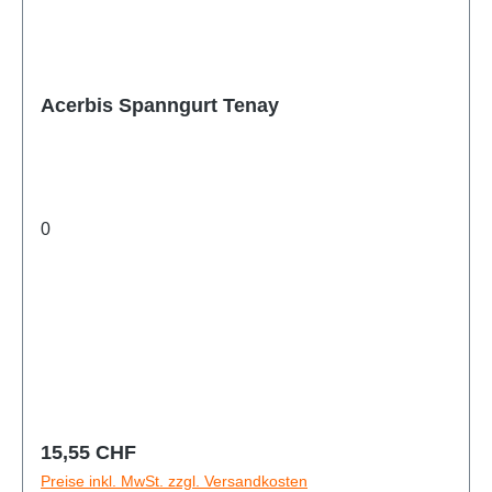
Acerbis Spanngurt Tenay
0
Regulärer Preis:
15,55 CHF
Preise inkl. MwSt. zzgl. Versandkosten