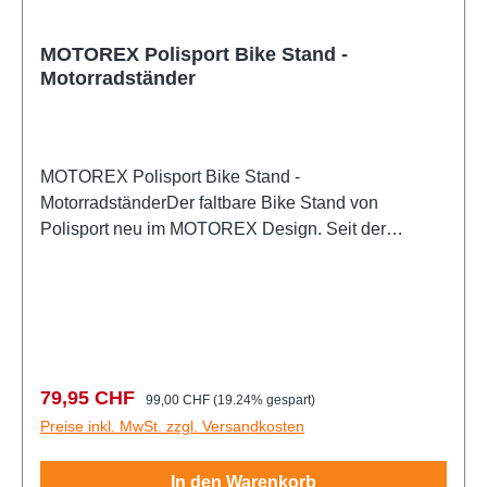
MOTOREX Polisport Bike Stand -
Motorradständer
MOTOREX Polisport Bike Stand -
MotorradständerDer faltbare Bike Stand von
Polisport neu im MOTOREX Design. Seit der
Motorradständer von Polisport auf den Markt
gekommen ist, wurde er in der Branche hoch
gewertet. Nun ist der legendäre Bike Stand in
gewohnter Polisport Qualität im ansprechenden
MOTOREX Design erhältlich. Durch das ausgefeilte
System lässt sich der stabile Bike Stand in nur
Verkaufspreis:
Regulärer Preis:
79,95 CHF
99,00 CHF
(19.24% gespart)
einem Handgriff zusammenklappen und somit leicht
Preise inkl. MwSt. zzgl. Versandkosten
verstauen. Der MOTOREX Bike Stand kann in der
Werkstatt, auf dem Rennplatz oder in der Garage
In den Warenkorb