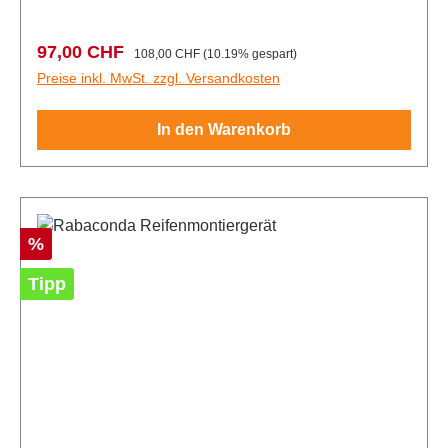
passgenau zwischen Reifen und FelgeInklusive
TragetascheGewicht des 5-teiligen Sets: 2kg
Verkaufspreis:
Regulärer Preis:
97,00 CHF
108,00 CHF
(10.19% gespart)
Preise inkl. MwSt. zzgl. Versandkosten
In den Warenkorb
Rabatt
%
Tipp