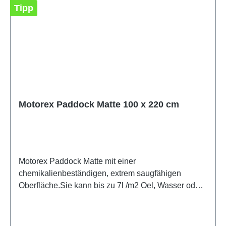
Tipp
Motorex Paddock Matte 100 x 220 cm
Motorex Paddock Matte mit einer
chemikalienbeständigen, extrem saugfähigen
Oberfläche.Sie kann bis zu 7l /m2 Oel, Wasser oder
sonstige Flüssigkeiten aufnehmen.FIM homologiert,
darf auf internationalen Rennveranstaltungen
eingesetzt werdenNimmt bis zu 7L Flüssigkeit pro