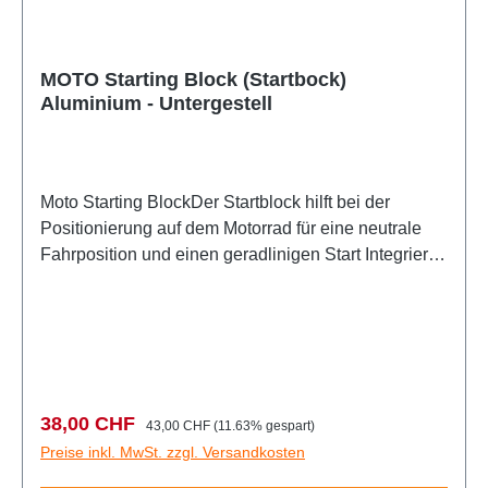
MOTO Starting Block (Startbock)
Aluminium - Untergestell
Moto Starting BlockDer Startblock hilft bei der
Positionierung auf dem Motorrad für eine neutrale
Fahrposition und einen geradlinigen Start Integrierte
Anti-Rutsch-Matten auf der Oberseite für einen
besseren Halt und eine rutschfeste Oberfläche beim
StartAluminium
Verkaufspreis:
Regulärer Preis:
38,00 CHF
43,00 CHF
(11.63% gespart)
Preise inkl. MwSt. zzgl. Versandkosten