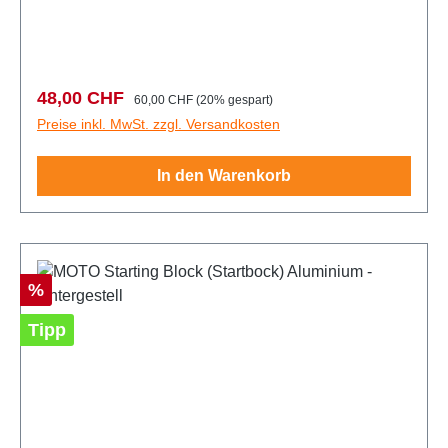
Startinkl. HöhenverstellungAluminiumHöhe: 11,43 -
15,24 cm (4-1/2" - 6") Lieferbar ab ca. 27.05.2025
Verkaufspreis:
Regulärer Preis:
48,00 CHF
60,00 CHF
(20% gespart)
Preise inkl. MwSt. zzgl. Versandkosten
In den Warenkorb
Rabatt
%
Tipp