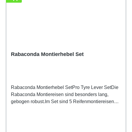
Rabaconda Montierhebel Set
Rabaconda Montierhebel SetPro Tyre Lever SetDie
Rabaconda Montiereisen sind besonders lang,
gebogen robust.Im Set sind 5 Reifenmontiereisen
enthalten, wobei jedes eine spezielle Funktion für
einen schnellen, professionellen Reifenwechsel
hat.Eigenschaften / Technische Daten:5-teiliges
SetLänge: 380mm (15 inch)ExtrastarkDünne Spitze,