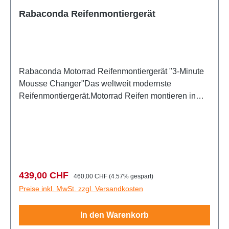
Rabaconda Reifenmontiergerät
Rabaconda Motorrad Reifenmontiergerät "3-Minute
Mousse Changer"Das weltweit modernste
Reifenmontiergerät.Motorrad Reifen montieren in
unter 3 Minuten.Das Rabaconda ist ohne Zweifel der
schnellste und einfachste Weg Ihren Reifen zu
wechseln!Es wird von über 80 Top-Fahrern und von
Werk-Teams während Rennen auf der ganzen Welt
verwendet.Vorteile:Bequeme ArbeitshöheNie wieder
Rückenschmerzen oder auf den Knien
Verkaufspreis:
Regulärer Preis:
439,00 CHF
460,00 CHF
(4.57% gespart)
arbeitenKompakt und einfach in Sekunden ohne
Preise inkl. MwSt. zzgl. Versandkosten
Werkzeug aufgebautReifen können mit dem
Reifenabdrücker nach unten gedrückt und
In den Warenkorb
vollständig entfernt werdenGummifüße sorgen für