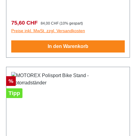
m2 auf.RutschfestFeuerresistentWaschbar bis
30°CSchont die UmweltMasse: 100 x 220 cm
Verkaufspreis:
Regulärer Preis:
75,60 CHF
84,00 CHF
(10% gespart)
Preise inkl. MwSt. zzgl. Versandkosten
In den Warenkorb
Rabatt
%
Tipp