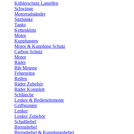
Kühlerschutz Lamellen
Schwinge
Motorradständer
Sitzbänke
Tanks
Kettenklotz
Motor
Kupplungen
Motor & Kupplung Schutz
Carbon Schutz
Motor
Räder
Bib Mousse
Felgenring
Reifen
Räder Zubehör
Räder Komplett
Schläuche
Lenker & Bedienelemente
Griffgummi
Lenker
Lenker Zubehör
Schalthebel
Bremshebel
Bremshebel & Kupplungshebel