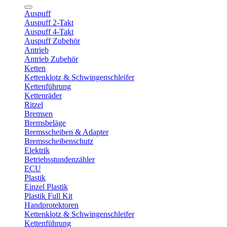
Auspuff
Auspuff 2-Takt
Auspuff 4-Takt
Auspuff Zubehör
Antrieb
Antrieb Zubehör
Ketten
Kettenklotz & Schwingenschleifer
Kettenführung
Kettenräder
Ritzel
Bremsen
Bremsbeläge
Bremsscheiben & Adapter
Bremsscheibenschutz
Elektrik
Betriebsstundenzähler
ECU
Plastik
Einzel Plastik
Plastik Full Kit
Handprotektoren
Kettenklotz & Schwingenschleifer
Kettenführung