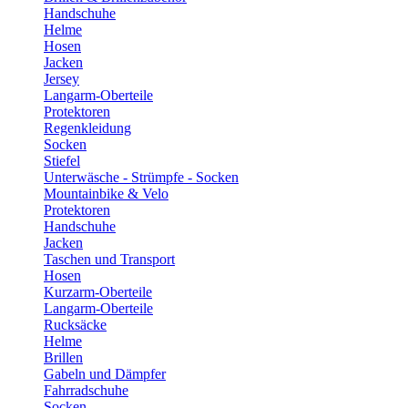
Handschuhe
Helme
Hosen
Jacken
Jersey
Langarm-Oberteile
Protektoren
Regenkleidung
Socken
Stiefel
Unterwäsche - Strümpfe - Socken
Mountainbike & Velo
Protektoren
Handschuhe
Jacken
Taschen und Transport
Hosen
Kurzarm-Oberteile
Langarm-Oberteile
Rucksäcke
Helme
Brillen
Gabeln und Dämpfer
Fahrradschuhe
Socken