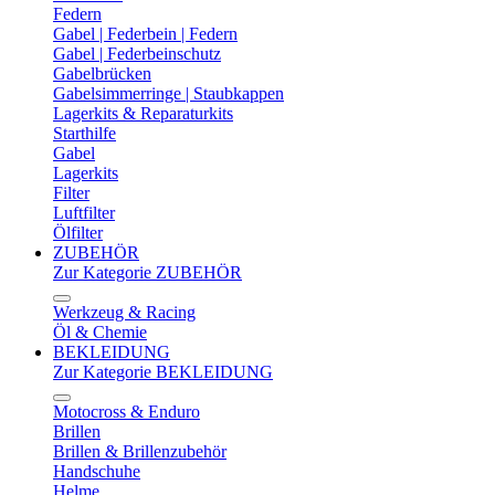
Federn
Gabel | Federbein | Federn
Gabel | Federbeinschutz
Gabelbrücken
Gabelsimmerringe | Staubkappen
Lagerkits & Reparaturkits
Starthilfe
Gabel
Lagerkits
Filter
Luftfilter
Ölfilter
ZUBEHÖR
Zur Kategorie ZUBEHÖR
Werkzeug & Racing
Öl & Chemie
BEKLEIDUNG
Zur Kategorie BEKLEIDUNG
Motocross & Enduro
Brillen
Brillen & Brillenzubehör
Handschuhe
Helme