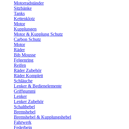
Motorradständer
Sitzbänke
Tanks
Kettenklotz
Motor
Kupplungen
Motor & Kupplung Schutz
Carbon Schutz
Motor
Räder
Bib Mousse
Felgenring
Reifen
Räder Zubehör
Räder Komplett
Schläuche
Lenker & Bedienelemente
Griffgummi
Lenker
Lenker Zubehör
Schalthebel
Bremshebel
Bremshebel & Kupplungshebel
Fahrwerk
Federbein