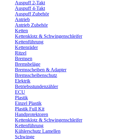
Auspuff 2-Takt
Auspuff 4-Takt
Auspuff Zubehör
Antrieb
Antrieb Zubehör
Ketten
Kettenklotz & Schwingenschleifer
Kettenführung
Kettenräder
Ritzel
Bremsen
Bremsbeläge
Bremsscheiben & Adapter
Bremsscheibenschutz
Elektrik
Betriebsstundenzähler
ECU
Plastik
Einzel Plastik
Plastik Full Kit
Handprotektoren
Kettenklotz & Schwingenschleifer
Kettenführung
Kühlerschutz Lamellen
Schwinge