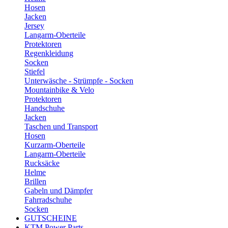
Hosen
Jacken
Jersey
Langarm-Oberteile
Protektoren
Regenkleidung
Socken
Stiefel
Unterwäsche - Strümpfe - Socken
Mountainbike & Velo
Protektoren
Handschuhe
Jacken
Taschen und Transport
Hosen
Kurzarm-Oberteile
Langarm-Oberteile
Rucksäcke
Helme
Brillen
Gabeln und Dämpfer
Fahrradschuhe
Socken
GUTSCHEINE
KTM Power Parts