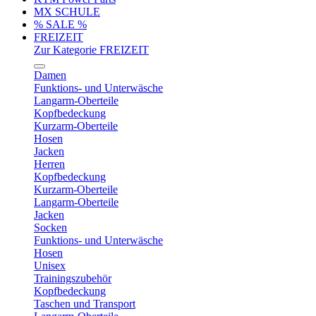
MX SCHULE
% SALE %
FREIZEIT
Zur Kategorie FREIZEIT
Damen
Funktions- und Unterwäsche
Langarm-Oberteile
Kopfbedeckung
Kurzarm-Oberteile
Hosen
Jacken
Herren
Kopfbedeckung
Kurzarm-Oberteile
Langarm-Oberteile
Jacken
Socken
Funktions- und Unterwäsche
Hosen
Unisex
Trainingszubehör
Kopfbedeckung
Taschen und Transport