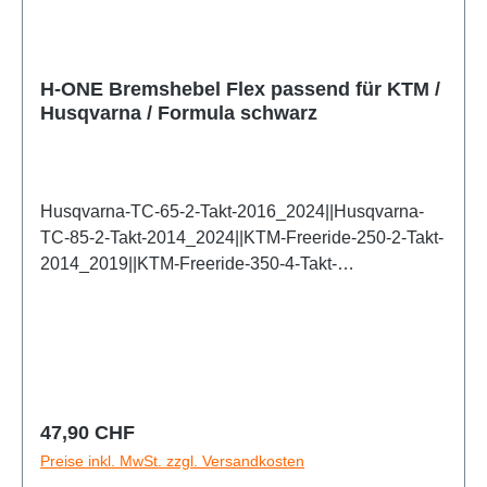
2000_2013||KTM-SX-525-4-Takt-2005_2006||KTM-
SXF-250-4-Takt-2006_2013||KTM-SXF-350-4-Takt-
2011_2013||KTM-SXF-450-4-Takt-2005_2013||KTM-
SXF-505-4-Takt-2007_2008
H-ONE Bremshebel Flex passend für KTM /
Husqvarna / Formula schwarz
Husqvarna-TC-65-2-Takt-2016_2024||Husqvarna-
TC-85-2-Takt-2014_2024||KTM-Freeride-250-2-Takt-
2014_2019||KTM-Freeride-350-4-Takt-
2014_2019||KTM-SX-65-2-Takt-2014_2024||KTM-
SX-85-2-Takt-2014_2024
Regulärer Preis:
47,90 CHF
Preise inkl. MwSt. zzgl. Versandkosten