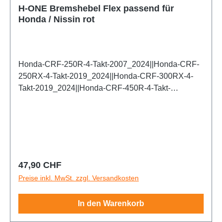
H-ONE Bremshebel Flex passend für
Honda / Nissin rot
Honda-CRF-250R-4-Takt-2007_2024||Honda-CRF-
250RX-4-Takt-2019_2024||Honda-CRF-300RX-4-
Takt-2019_2024||Honda-CRF-450R-4-Takt-
2007_2024||Honda-CRF-450RX-4-Takt-2017_2024
Regulärer Preis:
47,90 CHF
Preise inkl. MwSt. zzgl. Versandkosten
In den Warenkorb