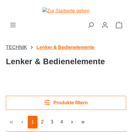
Zum Hauptinhalt springen
Ware
TECHNIK
Lenker & Bedienelemente
Lenker & Bedienelemente
Produkte filtern
Seite
Seite
Seite
Seite
1
2
3
4