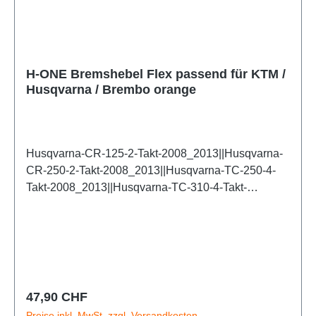
H-ONE Bremshebel Flex passend für KTM /
Husqvarna / Brembo orange
Husqvarna-CR-125-2-Takt-2008_2013||Husqvarna-
CR-250-2-Takt-2008_2013||Husqvarna-TC-250-4-
Takt-2008_2013||Husqvarna-TC-310-4-Takt-
2008_2013||Husqvarna-TC-450-4-Takt-
2008_2013||Husqvarna-TC-510-4-Takt-
2008_2013||Husqvarna-TE-250-4-Takt-
2008_2013||Husqvarna-TE-310-4-Takt-
2008_2013||Husqvarna-TE-450-4-Takt-
2008_2013||Husqvarna-TE-510-4-Takt-
Regulärer Preis:
47,90 CHF
2008_2013||Husqvarna-WR-125-2-Takt-
Preise inkl. MwSt. zzgl. Versandkosten