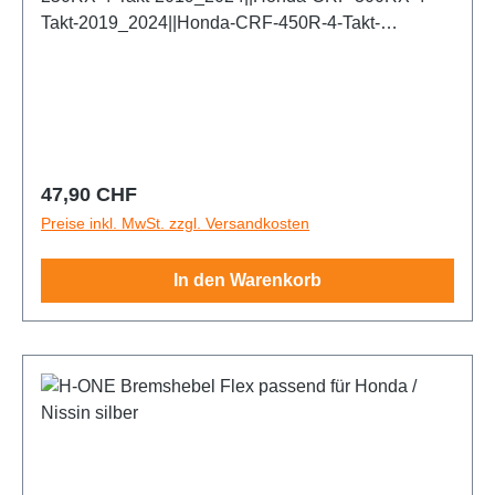
Takt-2019_2024||Honda-CRF-450R-4-Takt-
2007_2024||Honda-CRF-450RX-4-Takt-2017_2024
Regulärer Preis:
47,90 CHF
Preise inkl. MwSt. zzgl. Versandkosten
In den Warenkorb