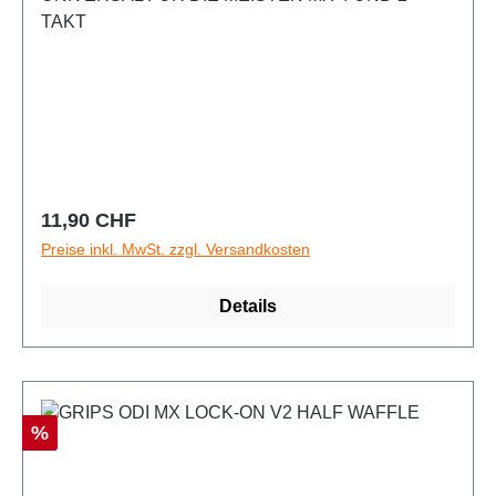
TAKT
Regulärer Preis:
11,90 CHF
Preise inkl. MwSt. zzgl. Versandkosten
Details
Rabatt
%