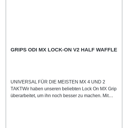
GRIPS ODI MX LOCK-ON V2 HALF WAFFLE
UNIVERSAL FÜR DIE MEISTEN MX 4 UND 2
TAKTWir haben unseren beliebten Lock On MX Grip
überarbeitet, um ihn noch besser zu machen. Mit
dem Lock-On Grip System können Sie Griffe in
Sekundenschnelle wechseln oder austauschen,
ohne dass Kabelbinder oder Kleber erforderlich sind.
Sie bieten außerdem 100 % garantierte