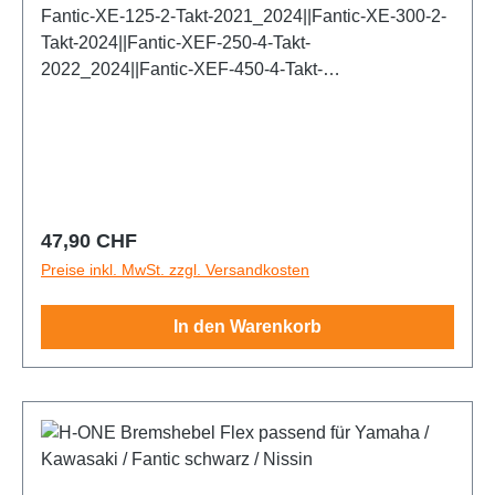
Fantic-XE-125-2-Takt-2021_2024||Fantic-XE-300-2-
Takt-2024||Fantic-XEF-250-4-Takt-
2022_2024||Fantic-XEF-450-4-Takt-
2022_2024||Fantic-XX-125-2-Takt-
2021_2024||Fantic-XX-250-2-Takt-
2021_2024||Fantic-XXF-250-4-Takt-
2022_2024||Kawasaki-KX-250-4-Takt-
2020||Kawasaki-KXF-250-4-Takt-
2013_2019||Kawasaki-KXF-450-4-Takt-
Regulärer Preis:
47,90 CHF
2013_2018||Yamaha-WRF-250-4-Takt-
Preise inkl. MwSt. zzgl. Versandkosten
2018_2024||Yamaha-WRF-450-4-Takt-
2017_2024||Yamaha-YZ-125-2-Takt-
In den Warenkorb
2008_2024||Yamaha-YZ-250-2-Takt-
2008_2024||Yamaha-YZF-250-4-Takt-
2007_2024||Yamaha-YZF-450-4-Takt-2008_2024