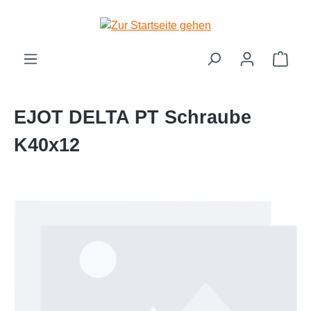
Zum Hauptinhalt springen
Ware
EJOT DELTA PT Schraube
K40x12
Bildergalerie überspringen