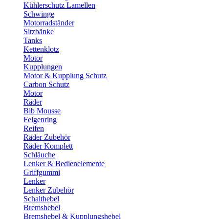
Kühlerschutz Lamellen
Schwinge
Motorradständer
Sitzbänke
Tanks
Kettenklotz
Motor
Kupplungen
Motor & Kupplung Schutz
Carbon Schutz
Motor
Räder
Bib Mousse
Felgenring
Reifen
Räder Zubehör
Räder Komplett
Schläuche
Lenker & Bedienelemente
Griffgummi
Lenker
Lenker Zubehör
Schalthebel
Bremshebel
Bremshebel & Kupplungshebel