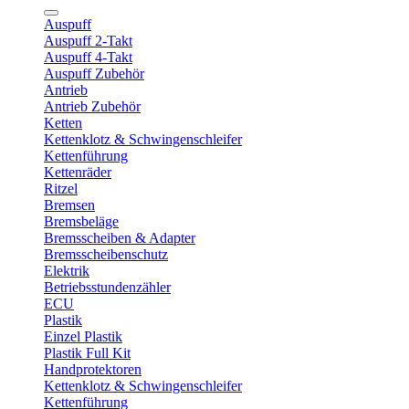
Auspuff
Auspuff 2-Takt
Auspuff 4-Takt
Auspuff Zubehör
Antrieb
Antrieb Zubehör
Ketten
Kettenklotz & Schwingenschleifer
Kettenführung
Kettenräder
Ritzel
Bremsen
Bremsbeläge
Bremsscheiben & Adapter
Bremsscheibenschutz
Elektrik
Betriebsstundenzähler
ECU
Plastik
Einzel Plastik
Plastik Full Kit
Handprotektoren
Kettenklotz & Schwingenschleifer
Kettenführung