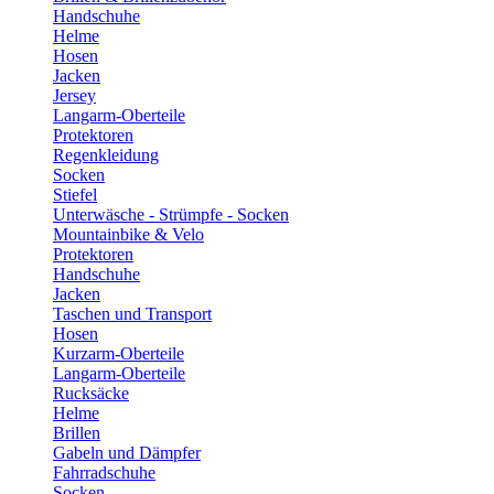
Handschuhe
Helme
Hosen
Jacken
Jersey
Langarm-Oberteile
Protektoren
Regenkleidung
Socken
Stiefel
Unterwäsche - Strümpfe - Socken
Mountainbike & Velo
Protektoren
Handschuhe
Jacken
Taschen und Transport
Hosen
Kurzarm-Oberteile
Langarm-Oberteile
Rucksäcke
Helme
Brillen
Gabeln und Dämpfer
Fahrradschuhe
Socken