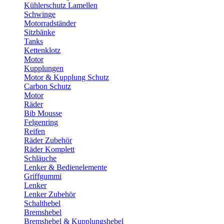
Kühlerschutz Lamellen
Schwinge
Motorradständer
Sitzbänke
Tanks
Kettenklotz
Motor
Kupplungen
Motor & Kupplung Schutz
Carbon Schutz
Motor
Räder
Bib Mousse
Felgenring
Reifen
Räder Zubehör
Räder Komplett
Schläuche
Lenker & Bedienelemente
Griffgummi
Lenker
Lenker Zubehör
Schalthebel
Bremshebel
Bremshebel & Kupplungshebel