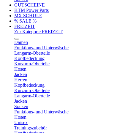
GUTSCHEINE
KTM Power Parts
MX SCHULE
% SALE %
FREIZEIT
Zur Kategorie FREIZEIT
Damen
Funktions- und Unterwäsche
Langarm-Oberteile
Kopfbedeckung
Kurzarm-Oberteile
Hosen
Jacken
Herren
Kopfbedeckung
Kurzarm-Oberteile
Langarm-Oberteile
Jacken
Socken
Funktions- und Unterwäsche
Hosen
Unisex
Trainingszubehör