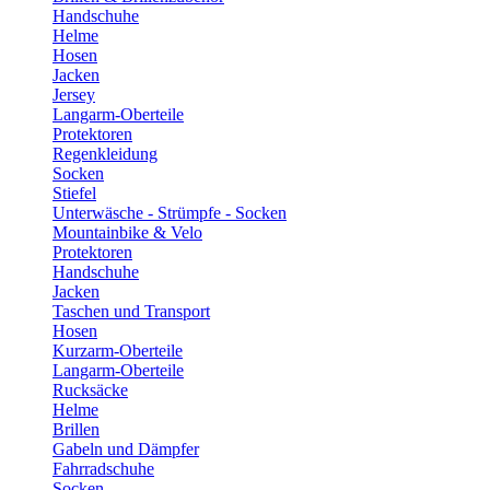
Handschuhe
Helme
Hosen
Jacken
Jersey
Langarm-Oberteile
Protektoren
Regenkleidung
Socken
Stiefel
Unterwäsche - Strümpfe - Socken
Mountainbike & Velo
Protektoren
Handschuhe
Jacken
Taschen und Transport
Hosen
Kurzarm-Oberteile
Langarm-Oberteile
Rucksäcke
Helme
Brillen
Gabeln und Dämpfer
Fahrradschuhe
Socken