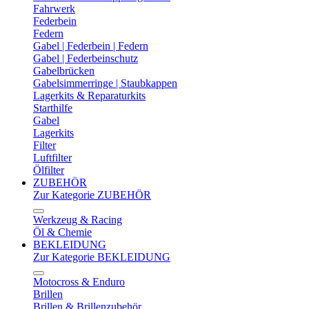
Fahrwerk
Federbein
Federn
Gabel | Federbein | Federn
Gabel | Federbeinschutz
Gabelbrücken
Gabelsimmerringe | Staubkappen
Lagerkits & Reparaturkits
Starthilfe
Gabel
Lagerkits
Filter
Luftfilter
Ölfilter
ZUBEHÖR
Zur Kategorie ZUBEHÖR
Werkzeug & Racing
Öl & Chemie
BEKLEIDUNG
Zur Kategorie BEKLEIDUNG
Motocross & Enduro
Brillen
Brillen & Brillenzubehör