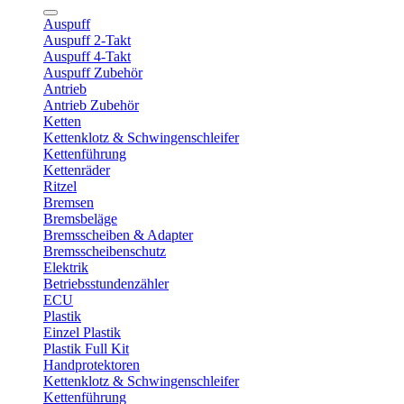
Auspuff
Auspuff 2-Takt
Auspuff 4-Takt
Auspuff Zubehör
Antrieb
Antrieb Zubehör
Ketten
Kettenklotz & Schwingenschleifer
Kettenführung
Kettenräder
Ritzel
Bremsen
Bremsbeläge
Bremsscheiben & Adapter
Bremsscheibenschutz
Elektrik
Betriebsstundenzähler
ECU
Plastik
Einzel Plastik
Plastik Full Kit
Handprotektoren
Kettenklotz & Schwingenschleifer
Kettenführung