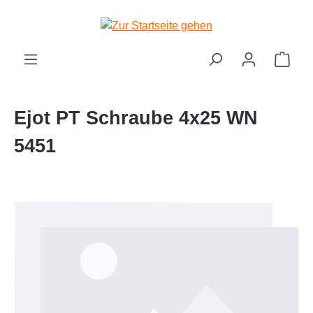
Zum Hauptinhalt springen
Ware
Ejot PT Schraube 4x25 WN
5451
Bildergalerie überspringen