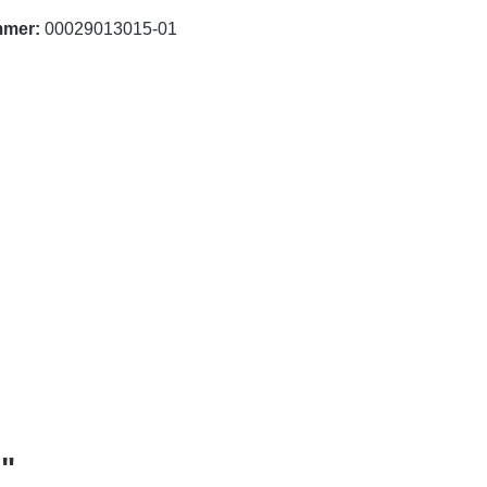
mmer:
00029013015-01
"