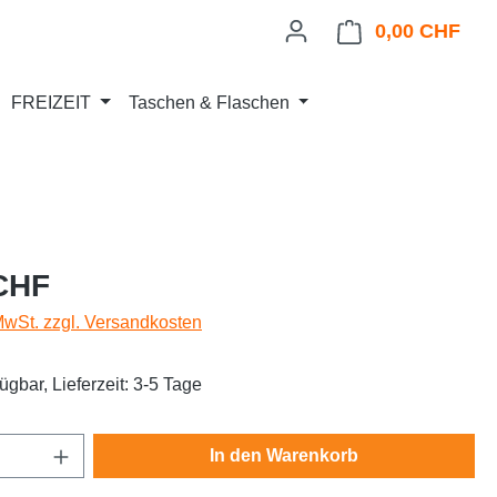
0,00 CHF
Ware
FREIZEIT
Taschen & Flaschen
eis:
CHF
 MwSt. zzgl. Versandkosten
ügbar, Lieferzeit: 3-5 Tage
Anzahl: Gib den gewünschten Wert ein oder
In den Warenkorb