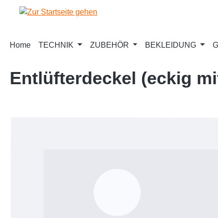
m Hauptinhalt springen
Zur Suche springen
Zur Hauptnavigation springen
Home
TECHNIK
ZUBEHÖR
BEKLEIDUNG
G
Entlüfterdeckel (eckig 
Bildergalerie überspringen