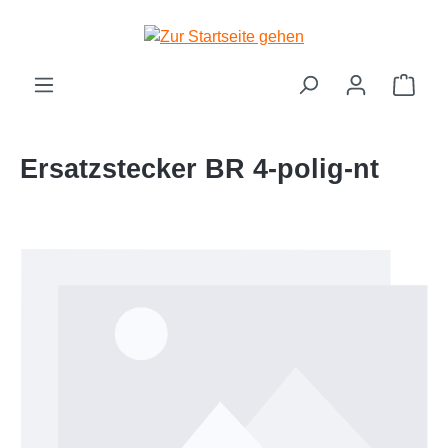
Zum Hauptinhalt springen
Ware
Ersatzstecker BR 4-polig-nt
Bildergalerie überspringen