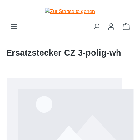
Zum Hauptinhalt springen
Ware
Ersatzstecker CZ 3-polig-wh
Bildergalerie überspringen