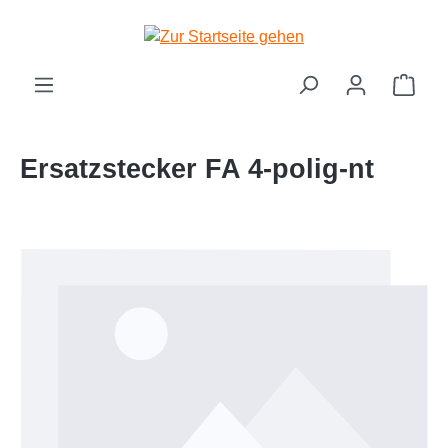
Zum Hauptinhalt springen
Ware
Ersatzstecker FA 4-polig-nt
Bildergalerie überspringen