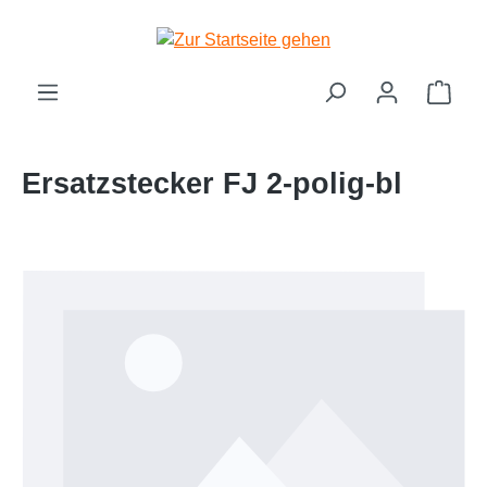
Zum Hauptinhalt springen
Ware
Ersatzstecker FJ 2-polig-bl
Bildergalerie überspringen