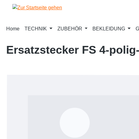
m Hauptinhalt springen
Zur Suche springen
Zur Hauptnavigation springen
Home
TECHNIK
ZUBEHÖR
BEKLEIDUNG
G
Ersatzstecker FS 4-polig
Bildergalerie überspringen