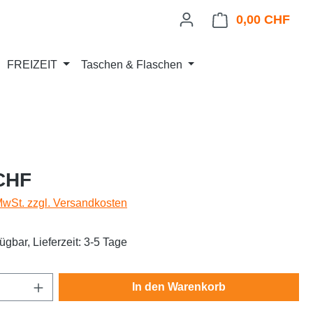
0,00 CHF
Ware
FREIZEIT
Taschen & Flaschen
eis:
CHF
 MwSt. zzgl. Versandkosten
ügbar, Lieferzeit: 3-5 Tage
Anzahl: Gib den gewünschten Wert ein oder
In den Warenkorb