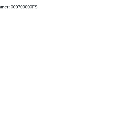
mmer:
000700000FS