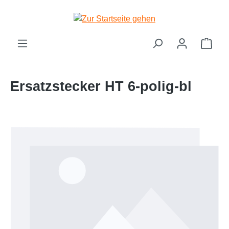
Zum Hauptinhalt springen
Ware
Ersatzstecker HT 6-polig-bl
Bildergalerie überspringen