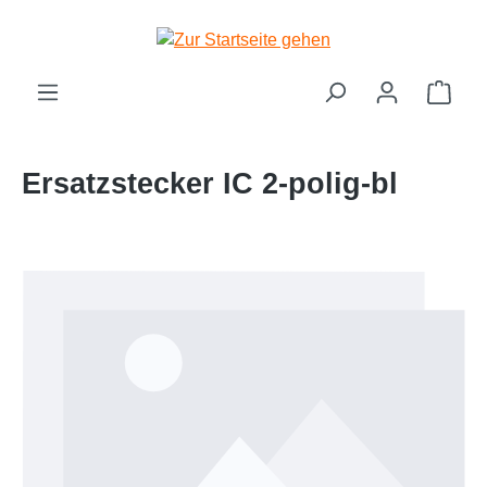
Zum Hauptinhalt springen
Ware
Ersatzstecker IC 2-polig-bl
Bildergalerie überspringen