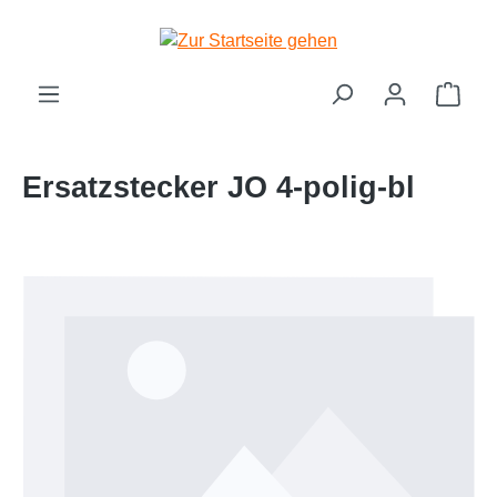
Zum Hauptinhalt springen
Ware
Ersatzstecker JO 4-polig-bl
Bildergalerie überspringen