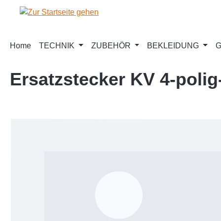
m Hauptinhalt springen
Zur Suche springen
Zur Hauptnavigation springen
Home
TECHNIK
ZUBEHÖR
BEKLEIDUNG
G
Ersatzstecker KV 4-polig
Bildergalerie überspringen