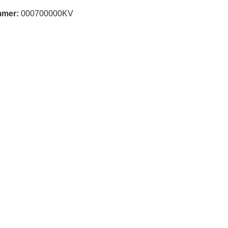
mmer:
000700000KV