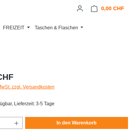
0,00 CHF
Ware
FREIZEIT
Taschen & Flaschen
eis:
CHF
 MwSt. zzgl. Versandkosten
ügbar, Lieferzeit: 3-5 Tage
Anzahl: Gib den gewünschten Wert ein oder
In den Warenkorb