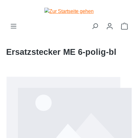
Zum Hauptinhalt springen
Ware
Ersatzstecker ME 6-polig-bl
Bildergalerie überspringen