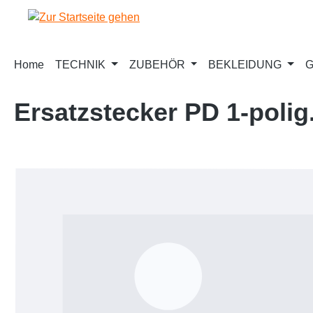
m Hauptinhalt springen
Zur Suche springen
Zur Hauptnavigation springen
Home
TECHNIK
ZUBEHÖR
BEKLEIDUNG
G
Ersatzstecker PD 1-polig
Bildergalerie überspringen