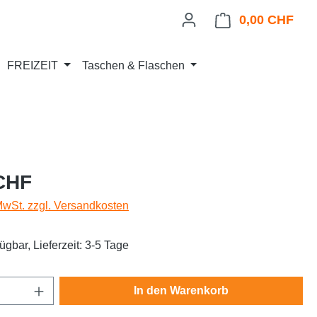
0,00 CHF
Ware
FREIZEIT
Taschen & Flaschen
eis:
CHF
 MwSt. zzgl. Versandkosten
ügbar, Lieferzeit: 3-5 Tage
Anzahl: Gib den gewünschten Wert ein oder
In den Warenkorb