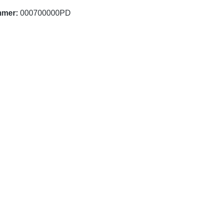
mmer:
000700000PD