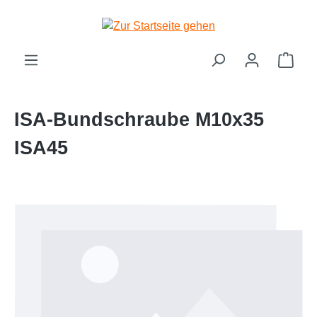
Zum Hauptinhalt springen
Ware
ISA-Bundschraube M10x35
ISA45
Bildergalerie überspringen