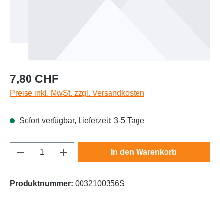
Regulärer Preis:
7,80 CHF
Preise inkl. MwSt. zzgl. Versandkosten
Sofort verfügbar, Lieferzeit: 3-5 Tage
Produkt Anzahl: Gib den gewünschten Wert e
In den Warenkorb
Produktnummer:
0032100356S