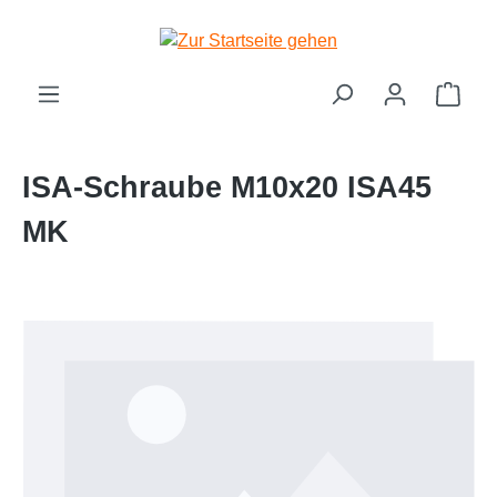
Zum Hauptinhalt springen
Ware
ISA-Schraube M10x20 ISA45
MK
Bildergalerie überspringen