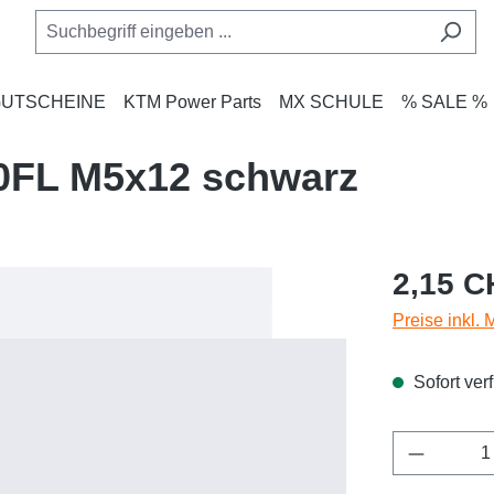
UTSCHEINE
KTM Power Parts
MX SCHULE
% SALE %
0FL M5x12 schwarz
Regulärer Pr
2,15 C
Preise inkl.
Sofort verf
Produkt 