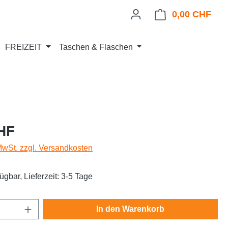
0,00 CHF
Ware
FREIZEIT
Taschen & Flaschen
eis:
HF
 MwSt. zzgl. Versandkosten
ügbar, Lieferzeit: 3-5 Tage
Anzahl: Gib den gewünschten Wert ein oder
In den Warenkorb