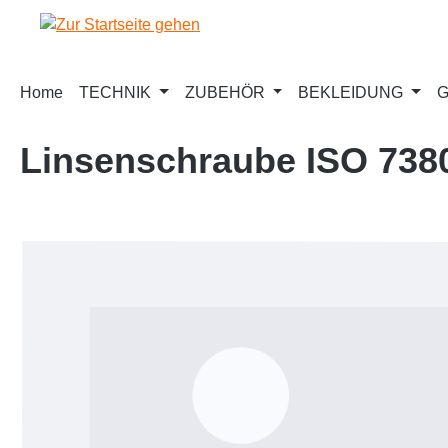
m Hauptinhalt springen
Zur Suche springen
Zur Hauptnavigation springen
Home
TECHNIK
ZUBEHÖR
BEKLEIDUNG
G
Linsenschraube ISO 738
Bildergalerie überspringen