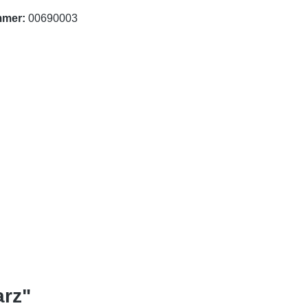
mmer:
00690003
arz"