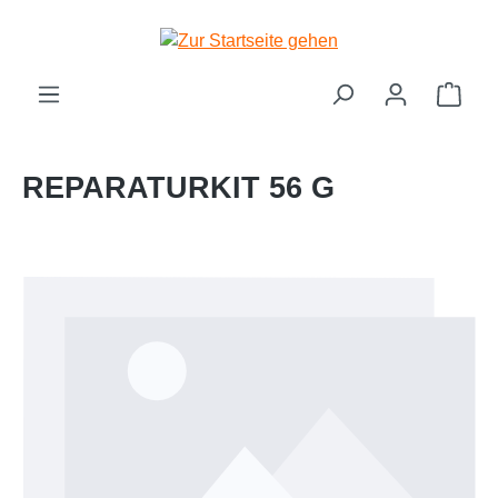
Zum Hauptinhalt springen
Ware
REPARATURKIT 56 G
Bildergalerie überspringen