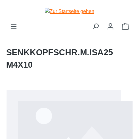
Zum Hauptinhalt springen
Ware
SENKKOPFSCHR.M.ISA25
M4X10
Bildergalerie überspringen