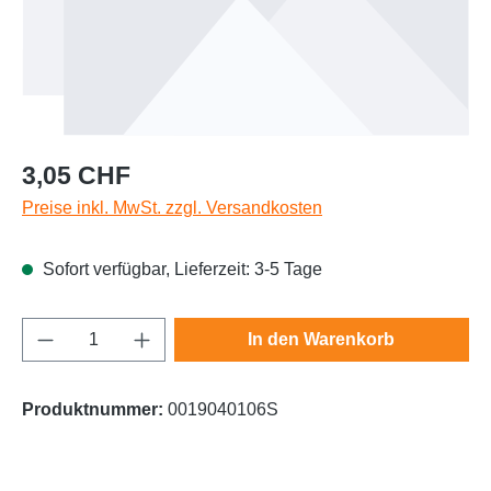
Regulärer Preis:
3,05 CHF
Preise inkl. MwSt. zzgl. Versandkosten
Sofort verfügbar, Lieferzeit: 3-5 Tage
Produkt Anzahl: Gib den gewünschten Wert e
In den Warenkorb
Produktnummer:
0019040106S