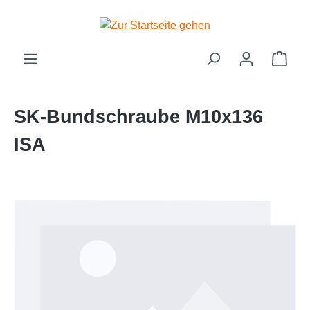
Zum Hauptinhalt springen
Ware
SK-Bundschraube M10x136
ISA
Bildergalerie überspringen