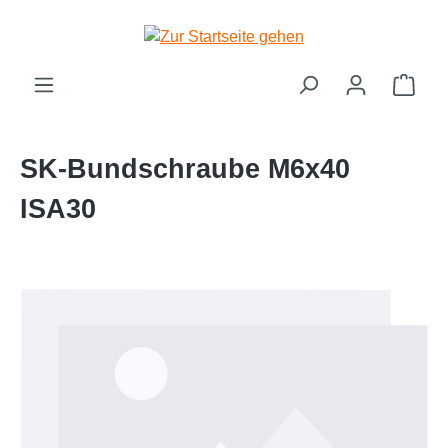
Zum Hauptinhalt springen
Ware
SK-Bundschraube M6x40
ISA30
Bildergalerie überspringen