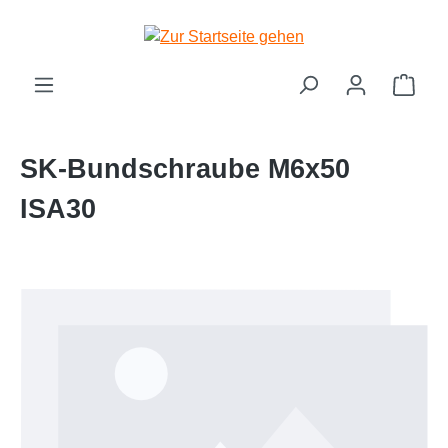
Zum Hauptinhalt springen
Ware
SK-Bundschraube M6x50
ISA30
Bildergalerie überspringen