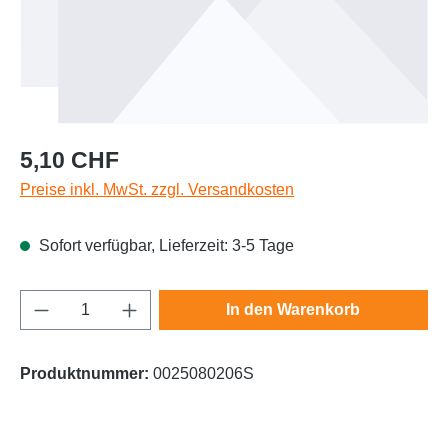
Regulärer Preis:
5,10 CHF
Preise inkl. MwSt. zzgl. Versandkosten
Sofort verfügbar, Lieferzeit: 3-5 Tage
Produkt Anzahl: Gib den gewünschten Wert e
In den Warenkorb
Produktnummer:
0025080206S