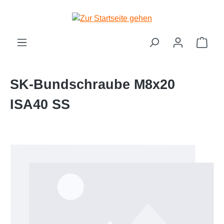
Zum Hauptinhalt springen
Ware
SK-Bundschraube M8x20
ISA40 SS
Bildergalerie überspringen