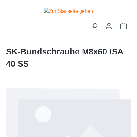
Zum Hauptinhalt springen
Ware
SK-Bundschraube M8x60 ISA
40 SS
Bildergalerie überspringen