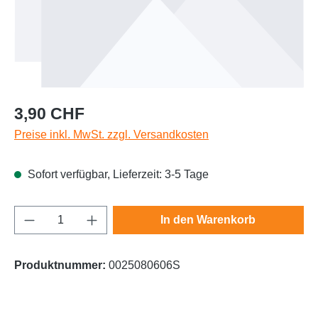
Regulärer Preis:
3,90 CHF
Preise inkl. MwSt. zzgl. Versandkosten
Sofort verfügbar, Lieferzeit: 3-5 Tage
Produkt Anzahl: Gib den gewünschten Wert e
In den Warenkorb
Produktnummer:
0025080606S