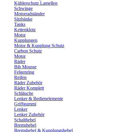
Kühlerschutz Lamellen
Schwinge
Motorradständer
Sitzbänke
Tanks
Kettenklotz
Motor
Kupplungen
Motor & Kupplung Schutz
Carbon Schutz
Motor
Räder
Bib Mousse
Felgenring
Reifen
Räder Zubehör
Räder Komplett
Schläuche
Lenker & Bedienelemente
Griffgummi
Lenker
Lenker Zubehör
Schalthebel
Bremshebel
Bremshebel & Kupplungshebel