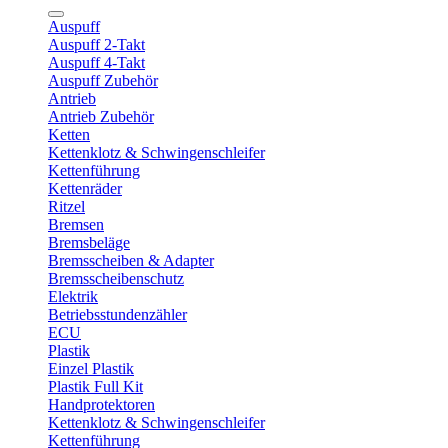
Auspuff
Auspuff 2-Takt
Auspuff 4-Takt
Auspuff Zubehör
Antrieb
Antrieb Zubehör
Ketten
Kettenklotz & Schwingenschleifer
Kettenführung
Kettenräder
Ritzel
Bremsen
Bremsbeläge
Bremsscheiben & Adapter
Bremsscheibenschutz
Elektrik
Betriebsstundenzähler
ECU
Plastik
Einzel Plastik
Plastik Full Kit
Handprotektoren
Kettenklotz & Schwingenschleifer
Kettenführung