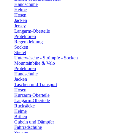
Handschuhe
Helme
Hosen
Jacken
Jersey
Langarm-Oberteile
Protektoren
Regenkleidung
Socken
Stiefel
Unterwäsche - Strümpfe - Socken
Mountainbike & Velo
Protektoren
Handschuhe
Jacken
Taschen und Transport
Hosen
Kurzarm-Oberteile
Langarm-Oberteile
Rucksäcke
Helme
Brillen
Gabeln und Dämpfer
Fahrradschuhe
Socken