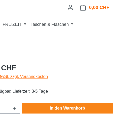
0,00 CHF
Ware
FREIZEIT
Taschen & Flaschen
eis:
 CHF
 MwSt. zzgl. Versandkosten
ügbar, Lieferzeit: 3-5 Tage
Anzahl: Gib den gewünschten Wert ein oder
In den Warenkorb