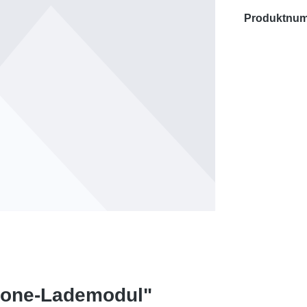
Produktnu
hone-Lademodul"