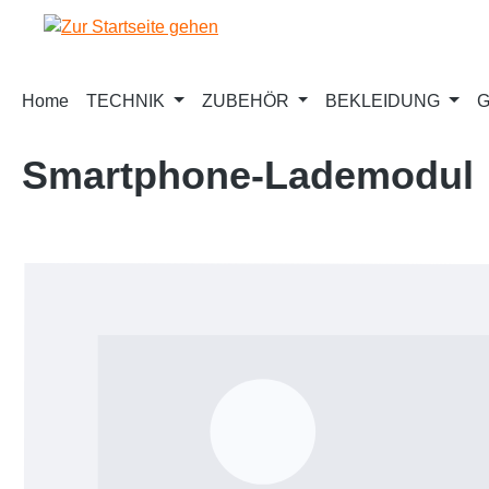
m Hauptinhalt springen
Zur Suche springen
Zur Hauptnavigation springen
Home
TECHNIK
ZUBEHÖR
BEKLEIDUNG
G
Smartphone-Lademodul
Bildergalerie überspringen