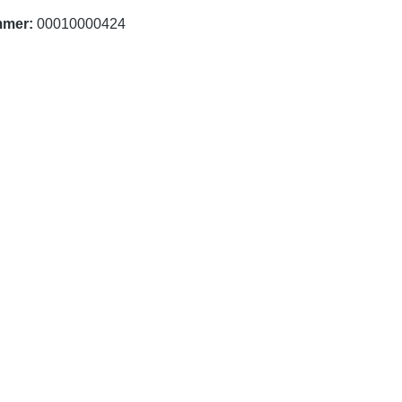
mmer:
00010000424