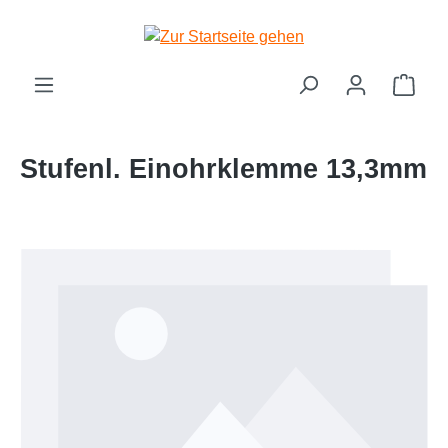
Zum Hauptinhalt springen
Ware
Stufenl. Einohrklemme 13,3mm
Bildergalerie überspringen