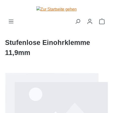
Zum Hauptinhalt springen
Ware
Stufenlose Einohrklemme
11,9mm
Bildergalerie überspringen