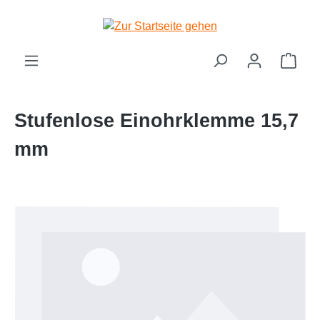
Zum Hauptinhalt springen
Ware
Stufenlose Einohrklemme 15,7
mm
Bildergalerie überspringen