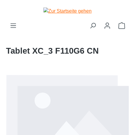
Zum Hauptinhalt springen
Ware
Tablet XC_3 F110G6 CN
Bildergalerie überspringen