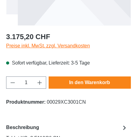
Regulärer Preis:
3.175,20 CHF
Preise inkl. MwSt. zzgl. Versandkosten
Sofort verfügbar, Lieferzeit: 3-5 Tage
Produkt Anzahl: Gib den gewünschten Wert e
In den Warenkorb
Produktnummer:
00029XC3001CN
Beschreibung