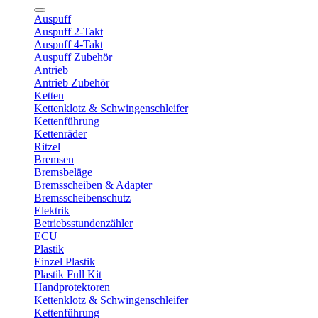
Auspuff
Auspuff 2-Takt
Auspuff 4-Takt
Auspuff Zubehör
Antrieb
Antrieb Zubehör
Ketten
Kettenklotz & Schwingenschleifer
Kettenführung
Kettenräder
Ritzel
Bremsen
Bremsbeläge
Bremsscheiben & Adapter
Bremsscheibenschutz
Elektrik
Betriebsstundenzähler
ECU
Plastik
Einzel Plastik
Plastik Full Kit
Handprotektoren
Kettenklotz & Schwingenschleifer
Kettenführung