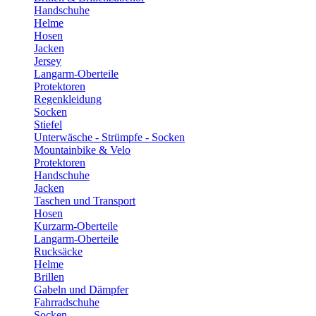
Handschuhe
Helme
Hosen
Jacken
Jersey
Langarm-Oberteile
Protektoren
Regenkleidung
Socken
Stiefel
Unterwäsche - Strümpfe - Socken
Mountainbike & Velo
Protektoren
Handschuhe
Jacken
Taschen und Transport
Hosen
Kurzarm-Oberteile
Langarm-Oberteile
Rucksäcke
Helme
Brillen
Gabeln und Dämpfer
Fahrradschuhe
Socken