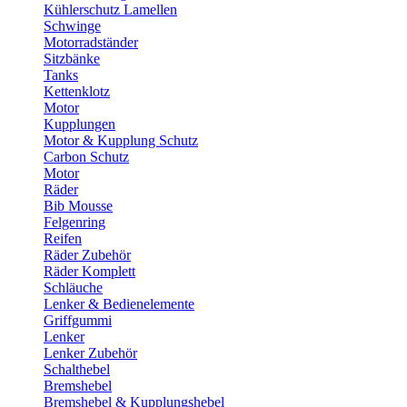
Kühlerschutz Lamellen
Schwinge
Motorradständer
Sitzbänke
Tanks
Kettenklotz
Motor
Kupplungen
Motor & Kupplung Schutz
Carbon Schutz
Motor
Räder
Bib Mousse
Felgenring
Reifen
Räder Zubehör
Räder Komplett
Schläuche
Lenker & Bedienelemente
Griffgummi
Lenker
Lenker Zubehör
Schalthebel
Bremshebel
Bremshebel & Kupplungshebel