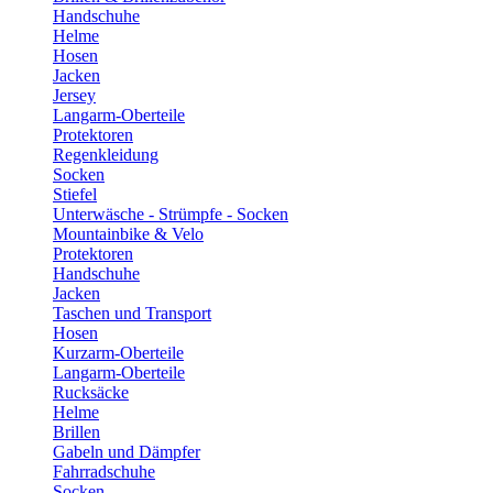
Handschuhe
Helme
Hosen
Jacken
Jersey
Langarm-Oberteile
Protektoren
Regenkleidung
Socken
Stiefel
Unterwäsche - Strümpfe - Socken
Mountainbike & Velo
Protektoren
Handschuhe
Jacken
Taschen und Transport
Hosen
Kurzarm-Oberteile
Langarm-Oberteile
Rucksäcke
Helme
Brillen
Gabeln und Dämpfer
Fahrradschuhe
Socken