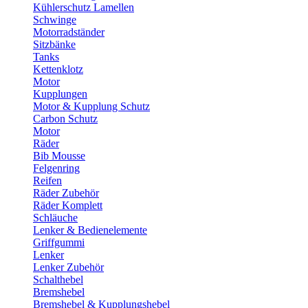
Kühlerschutz Lamellen
Schwinge
Motorradständer
Sitzbänke
Tanks
Kettenklotz
Motor
Kupplungen
Motor & Kupplung Schutz
Carbon Schutz
Motor
Räder
Bib Mousse
Felgenring
Reifen
Räder Zubehör
Räder Komplett
Schläuche
Lenker & Bedienelemente
Griffgummi
Lenker
Lenker Zubehör
Schalthebel
Bremshebel
Bremshebel & Kupplungshebel