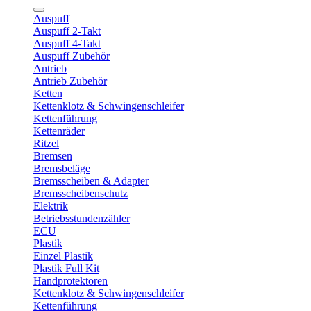
Auspuff
Auspuff 2-Takt
Auspuff 4-Takt
Auspuff Zubehör
Antrieb
Antrieb Zubehör
Ketten
Kettenklotz & Schwingenschleifer
Kettenführung
Kettenräder
Ritzel
Bremsen
Bremsbeläge
Bremsscheiben & Adapter
Bremsscheibenschutz
Elektrik
Betriebsstundenzähler
ECU
Plastik
Einzel Plastik
Plastik Full Kit
Handprotektoren
Kettenklotz & Schwingenschleifer
Kettenführung