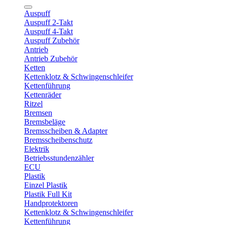
Auspuff
Auspuff 2-Takt
Auspuff 4-Takt
Auspuff Zubehör
Antrieb
Antrieb Zubehör
Ketten
Kettenklotz & Schwingenschleifer
Kettenführung
Kettenräder
Ritzel
Bremsen
Bremsbeläge
Bremsscheiben & Adapter
Bremsscheibenschutz
Elektrik
Betriebsstundenzähler
ECU
Plastik
Einzel Plastik
Plastik Full Kit
Handprotektoren
Kettenklotz & Schwingenschleifer
Kettenführung