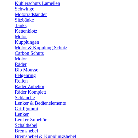
Kühlerschutz Lamellen
Schwinge
Motorradständer
Sitzbänke
Tanks
Kettenklotz
Motor
Kupplungen
Motor & Kupplung Schutz
Carbon Schutz
Motor
Räder
Bib Mousse
Felgenring
Reifen
Räder Zubehör
Räder Komplett
Schläuche
Lenker & Bedienelemente
Griffgummi
Lenker
Lenker Zubehör
Schalthebel
Bremshebel
Bremshebel & Kupplungshebel