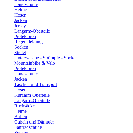
Handschuhe
Helme
Hosen
Jacken
Jersey
Langarm-Oberteile
Protektoren
Regenkleidung
Socken
Stiefel
Unterwäsche - Strümpfe - Socken
Mountainbike & Velo
Protektoren
Handschuhe
Jacken
Taschen und Transport
Hosen
Kurzarm-Oberteile
Langarm-Oberteile
Rucksäcke
Helme
Brillen
Gabeln und Dämpfer
Fahrradschuhe
Socken